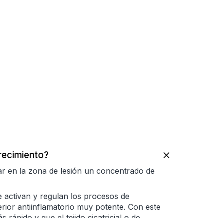
recimiento?
car en la zona de lesión un concentrado de
e activan y regulan los procesos de
erior antiinflamatorio muy potente. Con este
rápido y que el tejido cicatricial o de